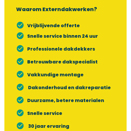
Waarom Externdakwerken?
check_circle
Vrijblijvende offerte
check_circle
Snelle service binnen 24 uur
check_circle
Professionele dakdekkers
check_circle
Betrouwbare dakspecialist
check_circle
Vakkundige montage
check_circle
Dakonderhoud en dakreparatie
check_circle
Duurzame, betere materialen
check_circle
Snelle service
check_circle
30 jaar ervaring