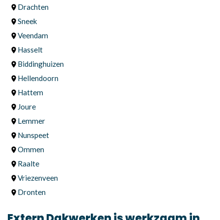
Drachten
Sneek
Veendam
Hasselt
Biddinghuizen
Hellendoorn
Hattem
Joure
Lemmer
Nunspeet
Ommen
Raalte
Vriezenveen
Dronten
Extern Dakwerken is werkzaam in