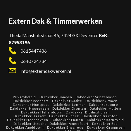
Extern Dak & Timmerwerken
Theda Mansholtstraat 46, 7424 GX
Deventer
KvK:
87953196
0615447436
0640724734
info@externdakwerken.nl
Privacybeleid
Dakdekker Kampen
Dakdekker Vriezenveen
Dakdekker Veendam
Dakdekker Raalte
Dakdekker Ommen
Dakdekker Nunspeet
Dakdekker Lemmer
Dakdekker Joure
Dakdekker Hoogeveen
Dakdekker Dronten
Dakdekker Hattem
Dakdekker Hellendoorn
Dakdekker Biddinghuizen
Dakdekker Hasselt
Dakdekker Sneek
Dakdekker Drachten
Dakdekker Heerenveen
Dakdekker Emmen
Dakdekker Barneveld
Dakdekker Utrecht
Dakdekker Amersfoort
Dakdekker Epe
Dakdekker Apeldoorn
Dakdekker Enschede
Dakdekker Groningen