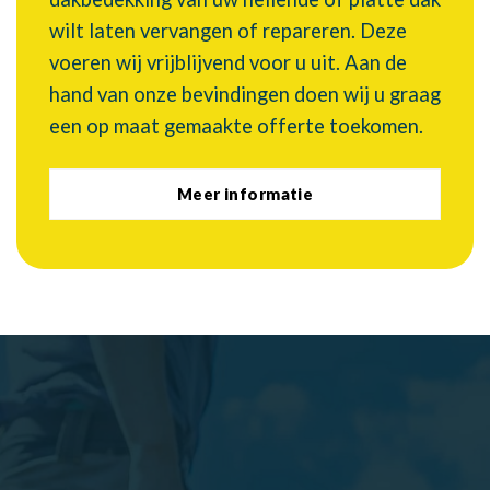
wilt laten vervangen of repareren. Deze
voeren wij vrijblijvend voor u uit. Aan de
hand van onze bevindingen doen wij u graag
een op maat gemaakte offerte toekomen.
Meer informatie