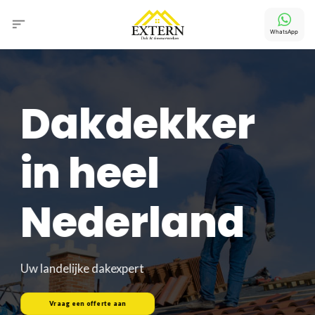
Ga
naar
inhoud
Dakdekker
in heel
Nederland
Uw landelijke dakexpert
Vraag een offerte aan