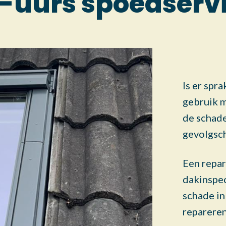
-uurs spoedserv
Is er spr
gebruik m
de schade
gevolgsc
Een repar
dakinspec
schade in
repareren