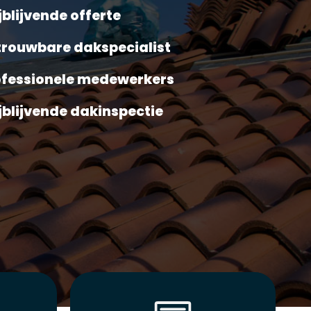
jblijvende offerte
trouwbare dakspecialist
ofessionele medewerkers
jblijvende dakinspectie