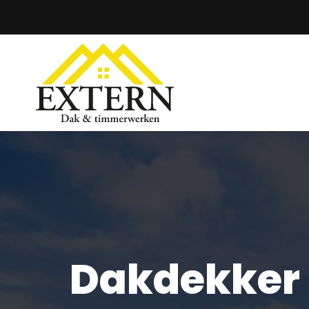
Ga
naar
inhoud
Dakdekker