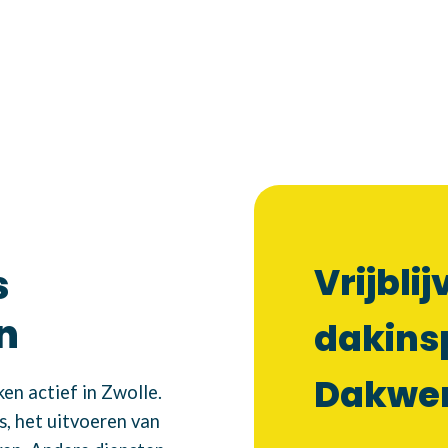
Vrijbli
s
n
dakinsp
Dakwe
en actief in Zwolle.
s, het uitvoeren van