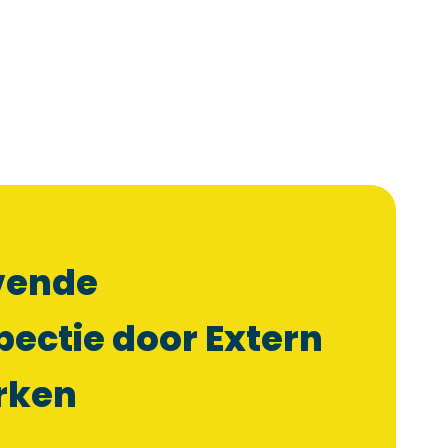
jvende
ectie door Extern
rken