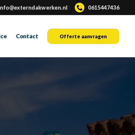
info@externdakwerken.nl
0615447436
ice
Contact
Offerte aanvragen